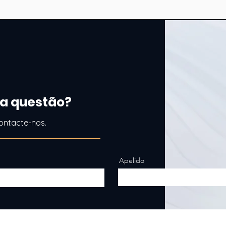
financeiro, a European B
ausência de
a questão?
ontacte-nos.
Apelido