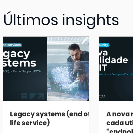
Últimos insights
Legacy systems (end of
A nova r
life service)
cada ut
“endpoi