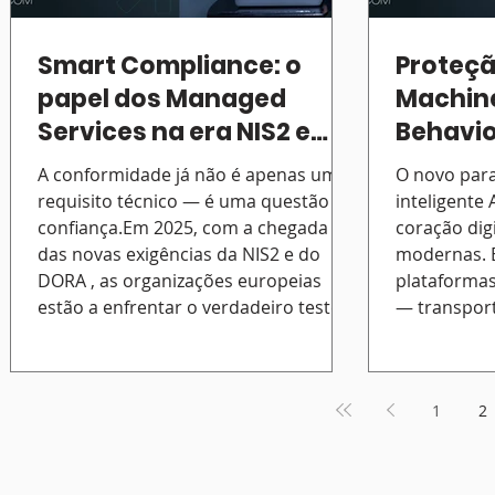
Smart Compliance: o
Proteçã
papel dos Managed
Machine
Services na era NIS2 e
Behavio
DORA
A conformidade já não é apenas um
O novo par
requisito técnico — é uma questão de
inteligente As APIs 
confiança.Em 2025, com a chegada
coração dig
das novas exigências da NIS2 e do
modernas. E
DORA , as organizações europeias
plataformas,
estão a enfrentar o verdadeiro teste à
— transport
sua maturidade digital. E o problema
credenciais
não está na falta de tecnologia. Está
medida que 
na forma como as equipas a operam.
a sua super
1
2
A ENISA aponta que mais de 57% das
multiplica 
empresas europeias ainda não têm
direcionad
mecanismos eficazes de deteção e
exponencial
resposta a incidentes. No setor
de autentic