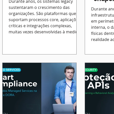
Durante anos, os sistemas legacy
sustentaram o crescimento das
Durante ano
organizações. São plataformas que
infraestrut
suportam processos core, aplicações
em perímetr
críticas e integrações complexas,
interna, o 
muitas vezes desenvolvidas à medida
físicas dent
e profundamente enraizadas na
realidade a
operação. O problema não é a sua
colaborador
existência. O problema começa
múltiplos di
quando entram em End of Life (EOL)
diferentes,
ou End of Support (EOS). Quando um
aplicações e
fabricante declara o fim de suporte de
“perímetro”
uma tecnologia — como já aconteceu
passou a ser
com várias versões de soluções da
realidade d
Micro
endpoint crí
O