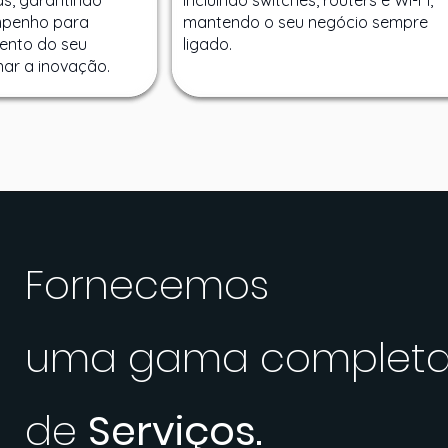
as, garantindo
incluindo switches, routers e Wi-Fi,
empenho para
mantendo o seu negócio sempre
mento do seu
ligado.
nar a inovação.
Fornecemos
uma gama complet
de
Serviços.