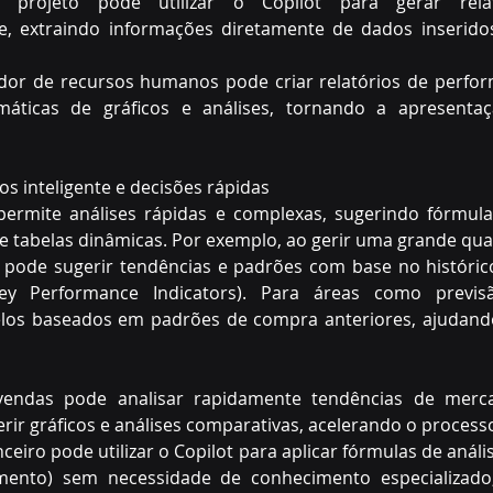
projeto pode utilizar o Copilot para gerar relat
, extraindo informações diretamente de dados inseridos
or de recursos humanos pode criar relatórios de perfor
áticas de gráficos e análises, tornando a apresentaç
os inteligente e decisões rápidas 
 permite análises rápidas e complexas, sugerindo fórmula
e tabelas dinâmicas. Por exemplo, ao gerir uma grande qua
 pode sugerir tendências e padrões com base no histórico,
ey Performance Indicators). Para áreas como previsã
los baseados em padrões de compra anteriores, ajudando 
 
endas pode analisar rapidamente tendências de mercad
erir gráficos e análises comparativas, acelerando o processo
ceiro pode utilizar o Copilot para aplicar fórmulas de anális
mento) sem necessidade de conhecimento especializado, 