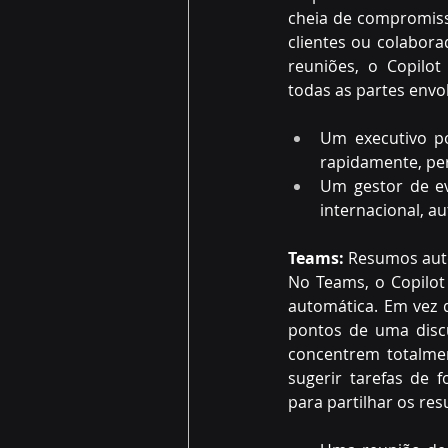
cheia de compromisso
clientes ou colabora
reuniões, o Copilot
todas as partes envol
Um executivo po
rapidamente, per
Um gestor de ev
internacional, a
Teams:
 Resumos aut
No Teams, o Copilot
automática. Em vez d
pontos de uma discu
concentrem totalmen
sugerir tarefas de
para partilhar os res