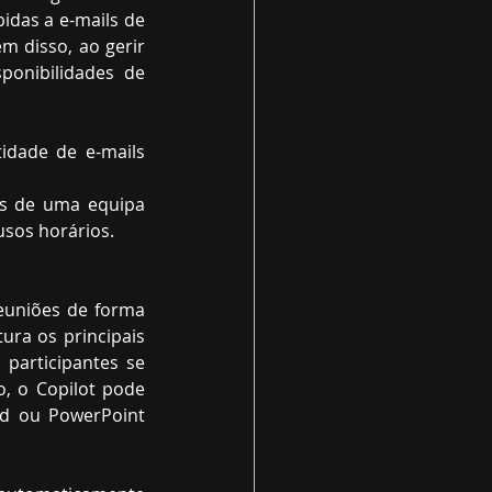
das a e-mails de 
 disso, ao gerir 
onibilidades de 
dade de e-mails 
es de uma equipa 
usos horários. 
euniões de forma 
ra os principais 
articipantes se 
, o Copilot pode 
d ou PowerPoint 