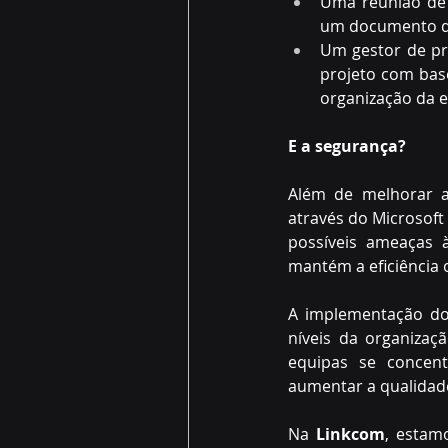
Uma reunião de 
um documento de
Um gestor de pro
projeto com bas
organização da e
E a segurança? 
Além de melhorar a 
através do Microsoft
possíveis ameaças 
mantém a eficiência 
A implementação do 
níveis da organizaç
equipas se concent
aumentar a qualidade
Na 
Linkcom
, estam