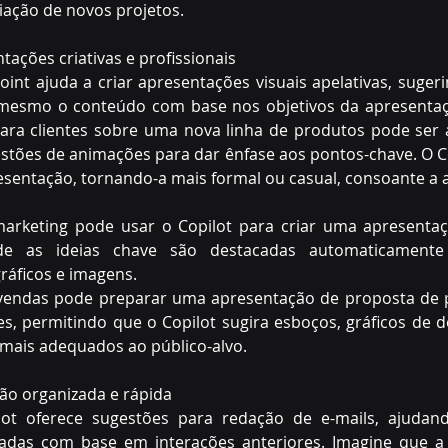
iação de novos projetos. 
tações criativas e profissionais 
int ajuda a criar apresentações visuais apelativas, sugeri
té mesmo o conteúdo com base nos objetivos da apresentaç
ra clientes sobre uma nova linha de produtos pode ser 
tões de animações para dar ênfase aos pontos-chave. O Co
esentação, tornando-a mais formal ou casual, consoante a a
arketing pode usar o Copilot para criar uma apresenta
onde as ideias chave são destacadas automaticament
áficos e imagens. 
endas pode preparar uma apresentação de proposta de p
s, permitindo que o Copilot sugira esboços, gráficos de 
t mais adequados ao público-alvo. 
o organizada e rápida 
ot oferece sugestões para redação de e-mails, ajudand
adas com base em interações anteriores. Imagine que a 