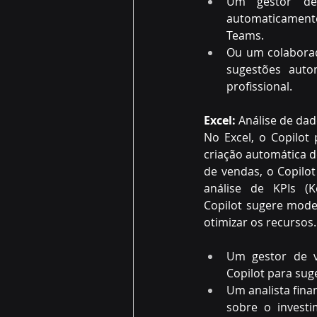
Um gestor de 
automaticamente
Teams. 
Ou um colaborad
sugestões autom
profissional. 
Excel:
 Análise de dad
No Excel, o Copilot
criação automática d
de vendas, o Copilot
análise de KPIs (K
Copilot sugere mode
otimizar os recursos.
Um gestor de v
Copilot para sug
Um analista finan
sobre o investi