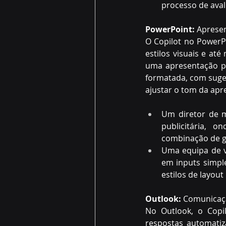
processo de aval
PowerPoint:
 Apresen
O Copilot no PowerPo
estilos visuais e a
uma apresentação pa
formatada, com suges
ajustar o tom da apr
Um diretor de m
publicitária, 
combinação de gr
Uma equipa de v
em inputs simple
estilos de layou
Outlook:
 Comunicaçã
No Outlook, o Copil
respostas automatiz