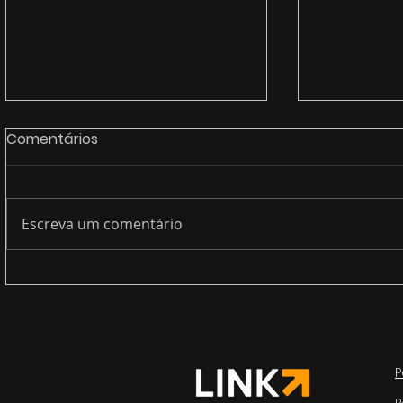
Comentários
Escreva um comentário
Legacy systems (end of
A nova rea
life service)
cada utili
“endpoint”
P