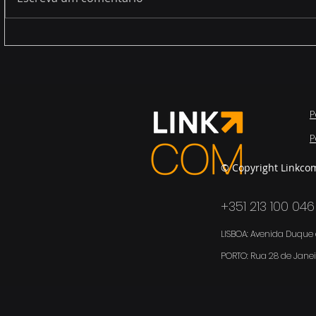
Legacy systems (end of
A nova rea
life service)
cada utili
“endpoint”
P
P
© Copyright Linkco
+351 213 100 046
LISBOA: Avenida Duque d
PORTO:
Rua 28 de Janei