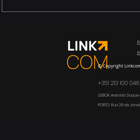
Legacy systems (end of
A nova rea
life service)
cada utili
“endpoint”
P
P
© Copyright Linkco
+351 213 100 046
LISBOA: Avenida Duque d
PORTO:
Rua 28 de Janei