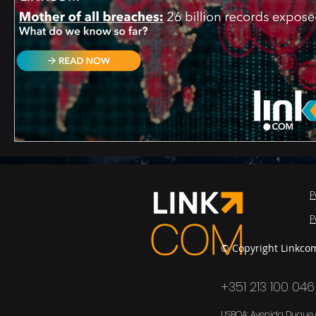
P
P
© Copyright Linkco
+351 213 100 046
LISBOA: Avenida Duque d