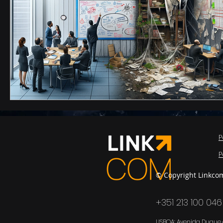
P
P
© Copyright Linkco
+351 213 100 046
LISBOA: Avenida Duque d