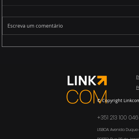
Escreva um comentário
Legacy systems (end of
A nova rea
life service)
cada utili
“endpoint”
P
P
© Copyright Linkco
+351 213 100 046
LISBOA: Avenida Duque d