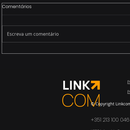
Comentários
Escreva um comentário
Legacy systems (end of
A nova rea
life service)
cada utili
“endpoint”
P
P
© Copyright Linkco
+351 213 100 046