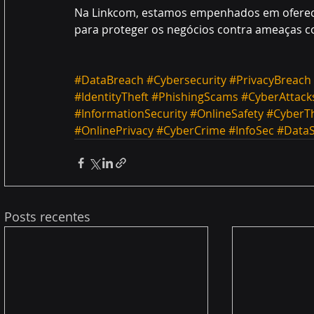
Na Linkcom, estamos empenhados em oferece
para proteger os negócios contra ameaças c
#DataBreach
#Cybersecurity
#PrivacyBreach
#IdentityTheft
#PhishingScams
#CyberAttack
#InformationSecurity
#OnlineSafety
#CyberT
#OnlinePrivacy
#CyberCrime
#InfoSec
#DataS
Posts recentes