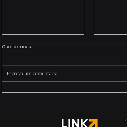
Comentários
Escreva um comentário
Legacy systems (end of
A nova rea
life service)
cada utili
“endpoint”
P