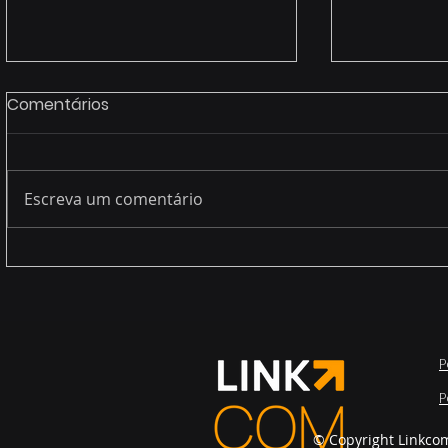
Comentários
Escreva um comentário
Legacy systems (end of
A nova rea
life service)
cada utili
“endpoint”
P
P
© Copyright Linkco